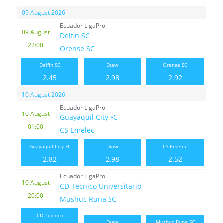
09 August 2026
Ecuador LigaPro
09 August
Delfin SC
22:00
Orense SC
Delfin SC
Draw
Orense SC
2.45
2.98
2.92
10 August 2026
Ecuador LigaPro
10 August
Guayaquil City FC
01:00
CS Emelec
Guayaquil City FC
Draw
CS Emelec
2.82
2.98
2.52
Ecuador LigaPro
10 August
CD Tecnico Universitario
20:00
Mushuc Runa SC
CD Tecnico
Draw
Mushuc Runa SC