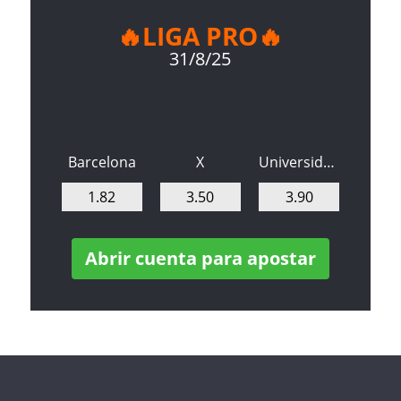
🔥LIGA PRO🔥
31/8/25
Barcelona
X
Universidad Catolica
1.82
3.50
3.90
Abrir cuenta para apostar