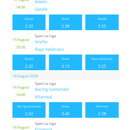
Alaves
18:30
Getafe
Alaves
Draw
Getafe
2.32
2.98
3.55
Spain La Liga
15 August
Sevilla
20:30
Rayo Vallecano
Sevilla
Draw
Rayo Vallecano
2.32
3.15
3.25
16 August 2026
Spain La Liga
16 August
Racing Santander
16:00
Villarreal
Racing Santander
Draw
Villarreal
2.92
3.45
2.38
Spain La Liga
16 August
Espanyol