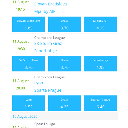
11 August
Slovan Bratislava
19:15
Mjällby AIF
Slovan Bratislava
Draw
Mjällby AIF
1.85
3.70
4.15
Champions League
11 August
SK Sturm Graz
19:30
Fenerbahçe
SK Sturm Graz
Draw
Fenerbahçe
3.70
3.70
1.95
Champions League
11 August
Lyon
20:00
Sparta Prague
Lyon
Draw
Sparta Prague
1.52
4.25
6.40
15 August 2026
Spain La Liga
15 August