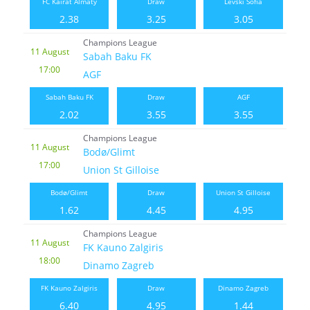
FC Kairat Almaty
Draw
Levski Sofia
2.38
3.25
3.05
Champions League
11 August
Sabah Baku FK
17:00
AGF
Sabah Baku FK
Draw
AGF
2.02
3.55
3.55
Champions League
11 August
Bodø/Glimt
17:00
Union St Gilloise
Bodø/Glimt
Draw
Union St Gilloise
1.62
4.45
4.95
Champions League
11 August
FK Kauno Zalgiris
18:00
Dinamo Zagreb
FK Kauno Zalgiris
Draw
Dinamo Zagreb
6.40
4.95
1.44