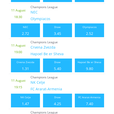
Champions League
11 August
NEC
18:30
Olympiacos
NEC
Draw
Olympiacos
2.72
3.45
2.52
Champions League
11 August
Crvena Zvezda
19:00
Hapoel Be er Sheva
Crvena Zvezda
Draw
Hapoel Be er Sheva
1.31
5.40
9.80
Champions League
11 August
NK Celje
19:15
FC Ararat-Armenia
NK Celje
Draw
FC Ararat-Armenia
1.47
4.25
7.40
Champions League