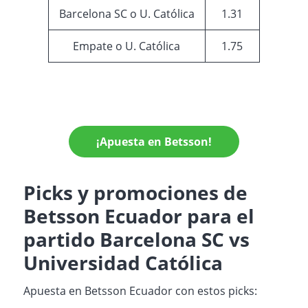
Barcelona SC o U. Católica
1.31
Empate o U. Católica
1.75
¡Apuesta en Betsson!
Picks y promociones de
Betsson Ecuador para el
partido Barcelona SC vs
Universidad Católica
Apuesta en Betsson Ecuador con estos picks: