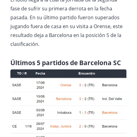
fase de sufrir su primera derrota en la fecha
pasada. En su último partido fueron superados
jugando fuera de casa en su visita a Orense, este
resultado deja a Barcelona en la posición 5 de la
clasificación.
Últimos 5 partidos de Barcelona SC