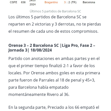
Últimos 5 partidos de Barcelona SC
Los últimos 5 partidos de Barcelona SC se
reparten en 2 victorias y 3 derrotas, no te pierdas
el resumen de cada uno de estos compromisos.
Orense 3 – 2 Barcelona SC |Liga Pro, Fase 2 –
Jornada 3| 18/08/2024
Partido con anotaciones en ambas partes y en el
que el primer tiempo finalizó 2-1 a favor de los
locales. Por Orense ambos goles en esta primera
parte fueron de Parrales al 18 de penal y 45+3,
para Barcelona había empatado
momentáneamente Rivero al 36.
En la segunda parte, Preciado a los 66 empató el