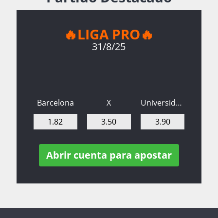
🔥LIGA PRO🔥
31/8/25
Barcelona
X
Universidad Catolica
1.82
3.50
3.90
Abrir cuenta para apostar