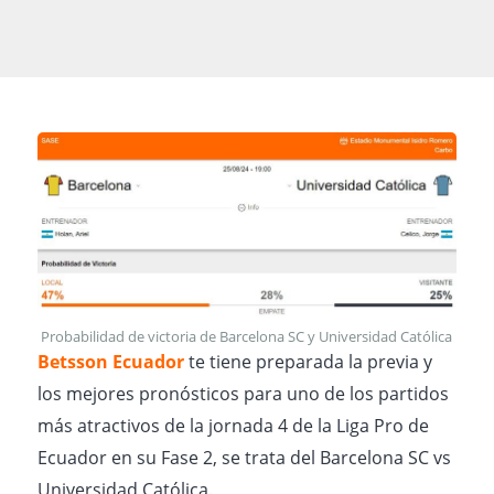
Probabilidad de victoria de Barcelona SC y Universidad Católica
Betsson Ecuador
te tiene preparada la previa y
los mejores pronósticos para uno de los partidos
más atractivos de la jornada 4 de la Liga Pro de
Ecuador en su Fase 2, se trata del Barcelona SC vs
Universidad Católica.