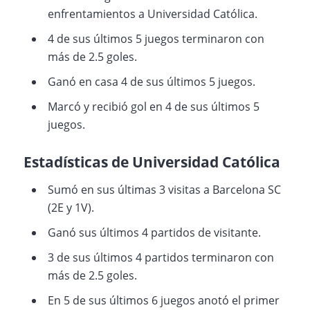
enfrentamientos a Universidad Católica.
4 de sus últimos 5 juegos terminaron con
más de 2.5 goles.
Ganó en casa 4 de sus últimos 5 juegos.
Marcó y recibió gol en 4 de sus últimos 5
juegos.
Estadísticas de Universidad Católica
Sumó en sus últimas 3 visitas a Barcelona SC
(2E y 1V).
Ganó sus últimos 4 partidos de visitante.
3 de sus últimos 4 partidos terminaron con
más de 2.5 goles.
En 5 de sus últimos 6 juegos anotó el primer