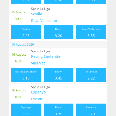
Spain La Liga
15 August
Sevilla
20:30
Rayo Vallecano
Sevilla
Draw
Rayo Vallecano
2.28
3.20
3.35
16 August 2026
Spain La Liga
16 August
Racing Santander
16:00
Villarreal
Racing Santander
Draw
Villarreal
3.15
3.45
2.22
Spain La Liga
16 August
Espanyol
18:00
Levante
Espanyol
Draw
Levante
2.08
3.35
3.70