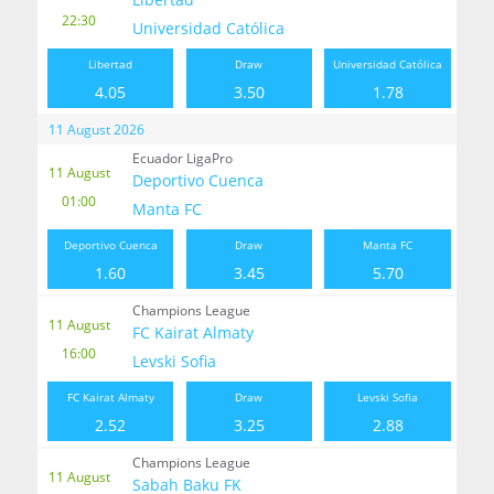
22:30
Universidad Católica
Libertad
Draw
Universidad Católica
4.05
3.50
1.78
11 August 2026
Ecuador LigaPro
11 August
Deportivo Cuenca
01:00
Manta FC
Deportivo Cuenca
Draw
Manta FC
1.60
3.45
5.70
Champions League
11 August
FC Kairat Almaty
16:00
Levski Sofia
FC Kairat Almaty
Draw
Levski Sofia
2.52
3.25
2.88
Champions League
11 August
Sabah Baku FK