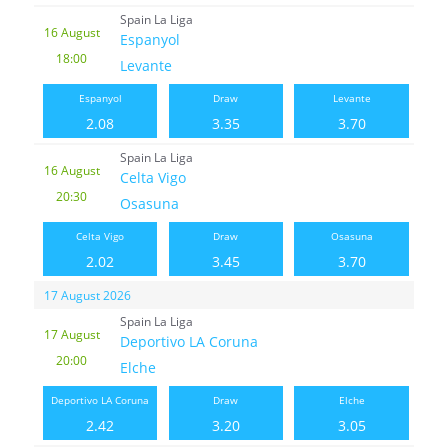
Spain La Liga
16 August
Espanyol
18:00
Levante
Espanyol
Draw
Levante
2.08
3.35
3.70
Spain La Liga
16 August
Celta Vigo
20:30
Osasuna
Celta Vigo
Draw
Osasuna
2.02
3.45
3.70
17 August 2026
Spain La Liga
17 August
Deportivo LA Coruna
20:00
Elche
Deportivo LA Coruna
Draw
Elche
2.42
3.20
3.05