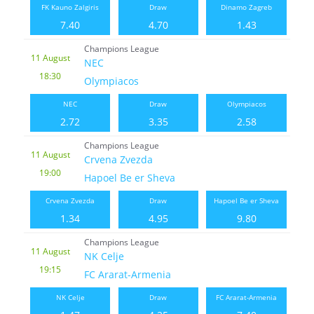
FK Kauno Zalgiris
Draw
Dinamo Zagreb
7.40
4.70
1.43
Champions League
11 August
NEC
18:30
Olympiacos
NEC
Draw
Olympiacos
2.72
3.35
2.58
Champions League
11 August
Crvena Zvezda
19:00
Hapoel Be er Sheva
Crvena Zvezda
Draw
Hapoel Be er Sheva
1.34
4.95
9.80
Champions League
11 August
NK Celje
19:15
FC Ararat-Armenia
NK Celje
Draw
FC Ararat-Armenia