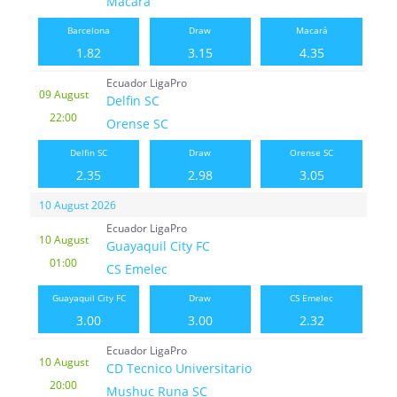
Macará
Barcelona
Draw
Macará
1.82
3.15
4.35
Ecuador LigaPro
09 August
Delfin SC
22:00
Orense SC
Delfin SC
Draw
Orense SC
2.35
2.98
3.05
10 August 2026
Ecuador LigaPro
10 August
Guayaquil City FC
01:00
CS Emelec
Guayaquil City FC
Draw
CS Emelec
3.00
3.00
2.32
Ecuador LigaPro
10 August
CD Tecnico Universitario
20:00
Mushuc Runa SC