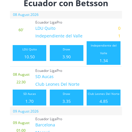
Ecuador con Betsson
08 August 2026
Ecuador LigaPro
LDU Quito
0
60'
Independiente del Valle
1
Independiente del
LDU Quito
Draw
Valle
10.50
3.90
1.34
Ecuador LigaPro
08 August
SD Aucas
22:30
Club Leones Del Norte
SD Aucas
Draw
Club Leones Del Norte
1.70
3.35
4.85
09 August 2026
Ecuador LigaPro
09 August
Barcelona
01:00