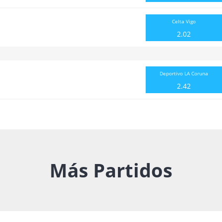
Celta Vigo
2.02
Deportivo LA Coruna
2.42
Más Partidos