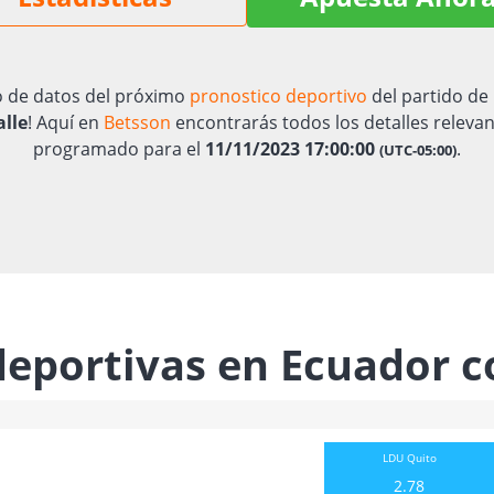
ro de datos del próximo
pronostico deportivo
del partido de
alle
! Aquí en
Betsson
encontrarás todos los detalles relevan
programado para el
11/11/2023 17:00:00
.
(UTC-05:00)
deportivas en Ecuador c
LDU Quito
2.78