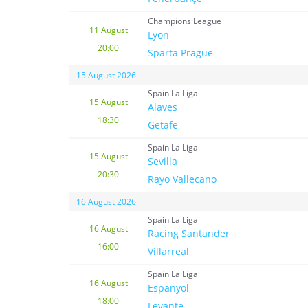
Champions League
11 August
Lyon
20:00
Sparta Prague
15 August 2026
Spain La Liga
15 August
Alaves
18:30
Getafe
Spain La Liga
15 August
Sevilla
20:30
Rayo Vallecano
16 August 2026
Spain La Liga
16 August
Racing Santander
16:00
Villarreal
Spain La Liga
16 August
Espanyol
18:00
Levante