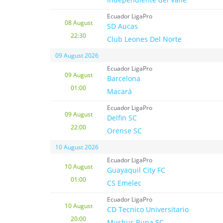
Ecuador LigaPro
08 August
SD Aucas
22:30
Club Leones Del Norte
09 August 2026
Ecuador LigaPro
09 August
Barcelona
01:00
Macará
Ecuador LigaPro
09 August
Delfin SC
22:00
Orense SC
10 August 2026
Ecuador LigaPro
10 August
Guayaquil City FC
01:00
CS Emelec
Ecuador LigaPro
10 August
CD Tecnico Universitario
20:00
Mushuc Runa SC