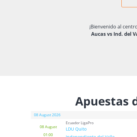
¡Bienvenido al cent
Aucas vs Ind. del V
Apuestas 
08 August 2026
Ecuador LigaPro
08 August
LDU Quito
01:00
Independiente del Valle