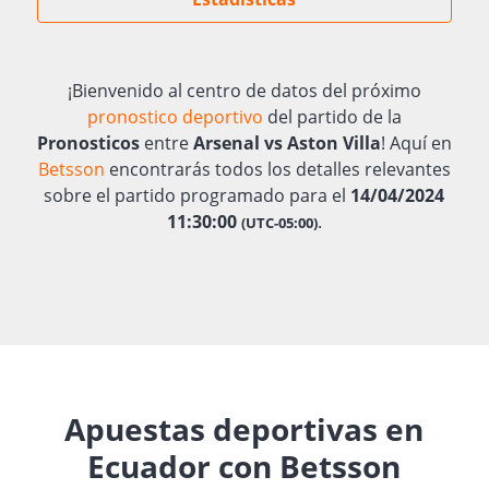
¡Bienvenido al centro de datos del próximo
pronostico deportivo
del partido de la
Pronosticos
entre
Arsenal vs Aston Villa
! Aquí en
Betsson
encontrarás todos los detalles relevantes
sobre el partido programado para el
14/04/2024
11:30:00
.
(UTC-05:00)
Apuestas deportivas en
Ecuador con Betsson