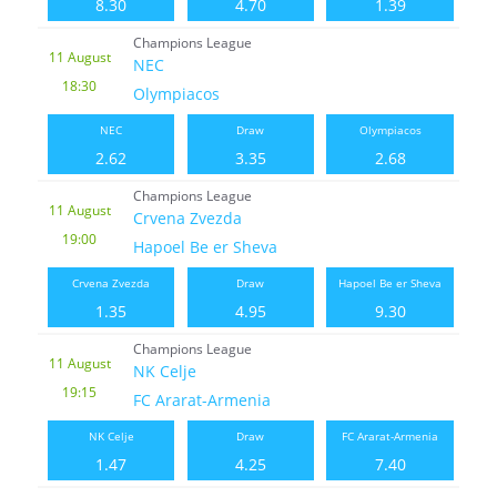
8.30
4.70
1.39
Champions League
11 August
NEC
18:30
Olympiacos
NEC
Draw
Olympiacos
2.62
3.35
2.68
Champions League
11 August
Crvena Zvezda
19:00
Hapoel Be er Sheva
Crvena Zvezda
Draw
Hapoel Be er Sheva
1.35
4.95
9.30
Champions League
11 August
NK Celje
19:15
FC Ararat-Armenia
NK Celje
Draw
FC Ararat-Armenia
1.47
4.25
7.40