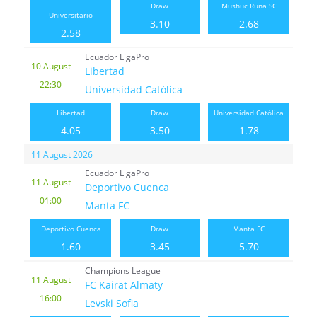
Draw
Mushuc Runa SC
Universitario
3.10
2.68
2.58
Ecuador LigaPro
10 August
Libertad
22:30
Universidad Católica
Libertad
Draw
Universidad Católica
4.05
3.50
1.78
11 August 2026
Ecuador LigaPro
11 August
Deportivo Cuenca
01:00
Manta FC
Deportivo Cuenca
Draw
Manta FC
1.60
3.45
5.70
Champions League
11 August
FC Kairat Almaty
16:00
Levski Sofia