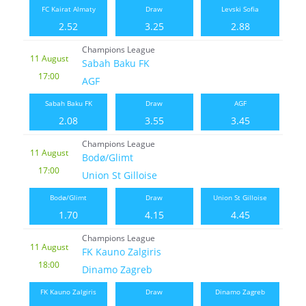
FC Kairat Almaty
Draw
Levski Sofia
2.52
3.25
2.88
Champions League
11 August
Sabah Baku FK
17:00
AGF
Sabah Baku FK
Draw
AGF
2.08
3.55
3.45
Champions League
11 August
Bodø/Glimt
17:00
Union St Gilloise
Bodø/Glimt
Draw
Union St Gilloise
1.70
4.15
4.45
Champions League
11 August
FK Kauno Zalgiris
18:00
Dinamo Zagreb
FK Kauno Zalgiris
Draw
Dinamo Zagreb