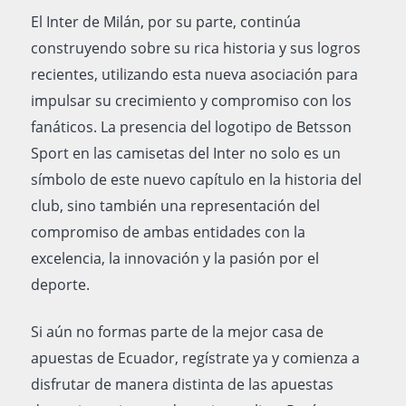
El Inter de Milán, por su parte, continúa
construyendo sobre su rica historia y sus logros
recientes, utilizando esta nueva asociación para
impulsar su crecimiento y compromiso con los
fanáticos. La presencia del logotipo de Betsson
Sport en las camisetas del Inter no solo es un
símbolo de este nuevo capítulo en la historia del
club, sino también una representación del
compromiso de ambas entidades con la
excelencia, la innovación y la pasión por el
deporte.
Si aún no formas parte de la mejor casa de
apuestas de Ecuador, regístrate ya y comienza a
disfrutar de manera distinta de las apuestas