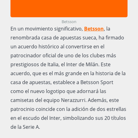
Betsson
En un movimiento significativo,
Betsson
, la
renombrada casa de apuestas sueca, ha firmado
un acuerdo histórico al convertirse en el
patrocinador oficial de uno de los clubes más
prestigiosos de Italia, el Inter de Milán. Este
acuerdo, que es el más grande en la historia de la
casa de apuestas, establece a Betsson Sport
como el nuevo logotipo que adornará las
camisetas del equipo Nerazzurri. Además, este
patrocinio coincide con la adición de dos estrellas
en el escudo del Inter, simbolizando sus 20 títulos
de la Serie A.