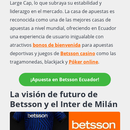
Large Cap, lo que subraya su estabilidad y
liderazgo en el mercado. La casa de apuestas es
reconocida como una de las mejores casas de
apuestas a nivel mundial, ofreciendo en Ecuador
una experiencia de usuario inigualable con
atractivos
bonos de bienvenida
para apuestas
deportivas y juegos de
Betsson casino
como las
tragamonedas, blackjack y
Póker online
.
¡Apuesta en Betsson Ecuador!
La visión de futuro de
Betsson y el Inter de Milán