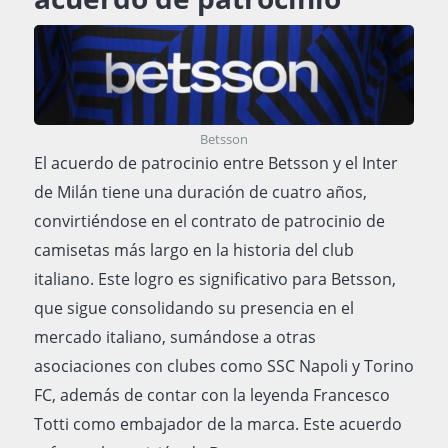
Betsson
El acuerdo de patrocinio entre Betsson y el Inter
de Milán tiene una duración de cuatro años,
convirtiéndose en el contrato de patrocinio de
camisetas más largo en la historia del club
italiano. Este logro es significativo para Betsson,
que sigue consolidando su presencia en el
mercado italiano, sumándose a otras
asociaciones con clubes como SSC Napoli y Torino
FC, además de contar con la leyenda Francesco
Totti como embajador de la marca. Este acuerdo