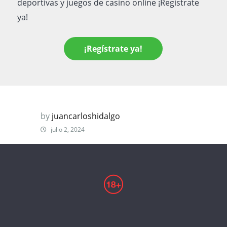
deportivas y juegos de casino online ¡Regístrate
ya!
¡Regístrate ya!
by
juancarloshidalgo
julio 2, 2024