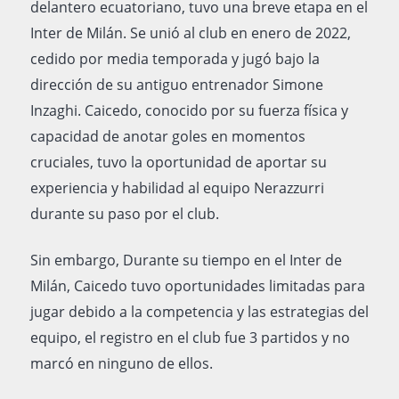
delantero ecuatoriano, tuvo una breve etapa en el
Inter de Milán. Se unió al club en enero de 2022,
cedido por media temporada y jugó bajo la
dirección de su antiguo entrenador Simone
Inzaghi. Caicedo, conocido por su fuerza física y
capacidad de anotar goles en momentos
cruciales, tuvo la oportunidad de aportar su
experiencia y habilidad al equipo Nerazzurri
durante su paso por el club.
Sin embargo, Durante su tiempo en el Inter de
Milán, Caicedo tuvo oportunidades limitadas para
jugar debido a la competencia y las estrategias del
equipo, el registro en el club fue 3 partidos y no
marcó en ninguno de ellos.