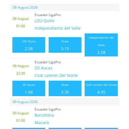
08 August 2026
Ecuador LigaPro
08 August
LDU Quito
01:00
Independiente del Valle
Independiente del
LDU Quito
Draw
Valle
2.58
3.15
2.58
Ecuador LigaPro
08 August
SD Aucas
22:30
Club Leones Del Norte
SD Aucas
Draw
Club Leones Del Norte
1.68
3.35
4.95
09 August 2026
Ecuador LigaPro
09 August
Barcelona
01:00
Macará