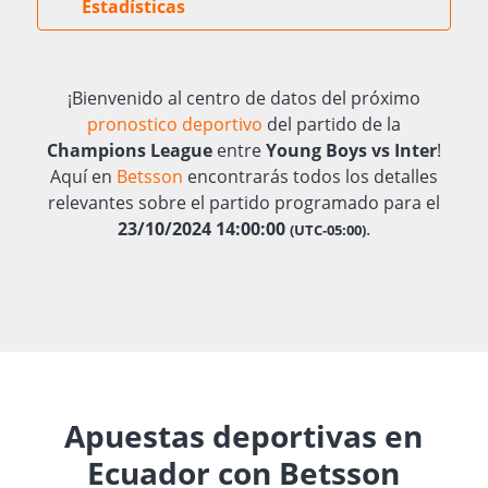
Estadísticas
¡Bienvenido al centro de datos del próximo
pronostico deportivo
del partido de la
Champions League
entre
Young Boys vs Inter
!
Aquí en
Betsson
encontrarás todos los detalles
relevantes sobre el partido programado para el
23/10/2024 14:00:00
.
(UTC-05:00)
Apuestas deportivas en
Ecuador con Betsson