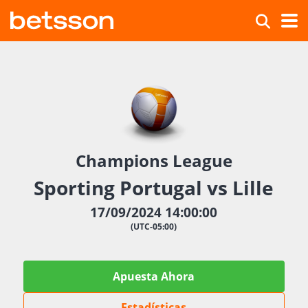
Champions League
Sporting Portugal vs Lille
17/09/2024 14:00:00
(UTC-05:00)
Apuesta Ahora
Estadísticas