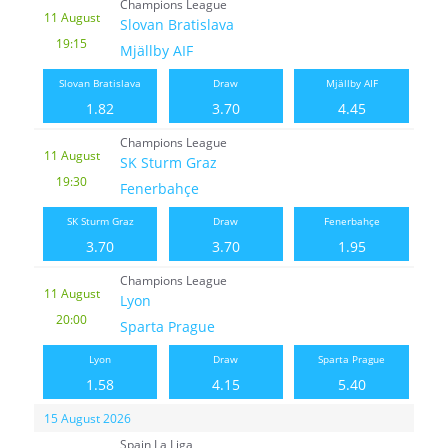
Champions League
11 August
Slovan Bratislava
19:15
Mjällby AIF
Slovan Bratislava
Draw
Mjällby AIF
1.82
3.70
4.45
Champions League
11 August
SK Sturm Graz
19:30
Fenerbahçe
SK Sturm Graz
Draw
Fenerbahçe
3.70
3.70
1.95
Champions League
11 August
Lyon
20:00
Sparta Prague
Lyon
Draw
Sparta Prague
1.58
4.15
5.40
15 August 2026
Spain La Liga