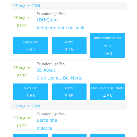
08 August 2026
Ecuador LigaPro
08 August
LDU Quito
01:00
Independiente del Valle
Independiente del
LDU Quito
Draw
Valle
2.52
3.15
2.68
Ecuador LigaPro
08 August
SD Aucas
22:30
Club Leones Del Norte
SD Aucas
Draw
Club Leones Del Norte
1.68
3.35
4.95
09 August 2026
Ecuador LigaPro
09 August
Barcelona
01:00
Macará