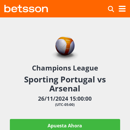
Champions League
Sporting Portugal vs
Arsenal
26/11/2024 15:00:00
(UTC-05:00)
Apuesta Ahora