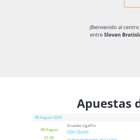
¡Bienvenido al centr
entre
Slovan Bratisl
Apuestas 
08 August 2026
Ecuador LigaPro
08 August
LDU Quito
01:00
Independiente del Valle