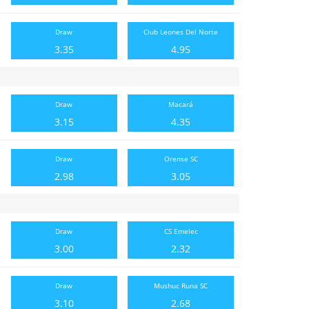
Draw
Club Leones Del Norte
3.35
4.95
Draw
Macará
3.15
4.35
Draw
Orense SC
2.98
3.05
Draw
CS Emelec
3.00
2.32
Draw
Mushuc Runa SC
3.10
2.68