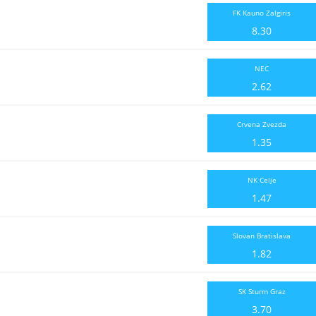
FK Kauno Zalgiris
8.30
NEC
2.62
Crvena Zvezda
1.35
NK Celje
1.47
Slovan Bratislava
1.82
SK Sturm Graz
3.70