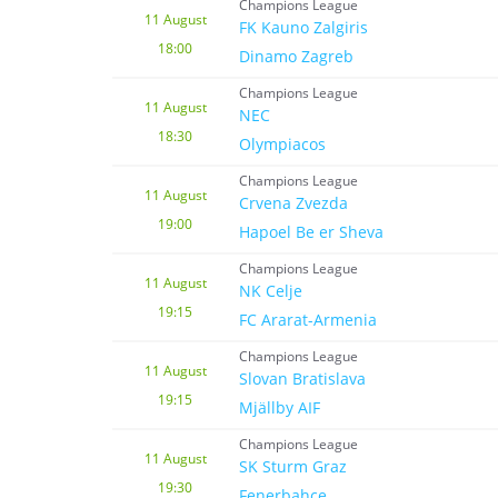
Champions League
11 August
FK Kauno Zalgiris
18:00
Dinamo Zagreb
Champions League
11 August
NEC
18:30
Olympiacos
Champions League
11 August
Crvena Zvezda
19:00
Hapoel Be er Sheva
Champions League
11 August
NK Celje
19:15
FC Ararat-Armenia
Champions League
11 August
Slovan Bratislava
19:15
Mjällby AIF
Champions League
11 August
SK Sturm Graz
19:30
Fenerbahçe