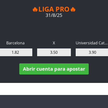
🔥LIGA PRO🔥
31/8/25
Barcelona
X
Universidad Catolica
1.82
3.50
3.90
Abrir cuenta para apostar