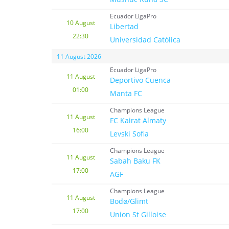
Ecuador LigaPro
10 August
Libertad
22:30
Universidad Católica
11 August 2026
Ecuador LigaPro
11 August
Deportivo Cuenca
01:00
Manta FC
Champions League
11 August
FC Kairat Almaty
16:00
Levski Sofia
Champions League
11 August
Sabah Baku FK
17:00
AGF
Champions League
11 August
Bodø/Glimt
17:00
Union St Gilloise