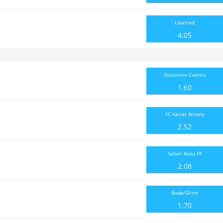
Libertad
4.05
Deportivo Cuenca
1.60
FC Kairat Almaty
2.52
Sabah Baku FK
2.08
Bodø/Glimt
1.70