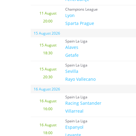
Champions League
11 August
Lyon
20:00
Sparta Prague
15 August 2026
Spain La Liga
15 August
Alaves
18:30
Getafe
Spain La Liga
15 August
Sevilla
20:30
Rayo Vallecano
16 August 2026
Spain La Liga
16 August
Racing Santander
16:00
Villarreal
Spain La Liga
16 August
Espanyol
18:00
Levante