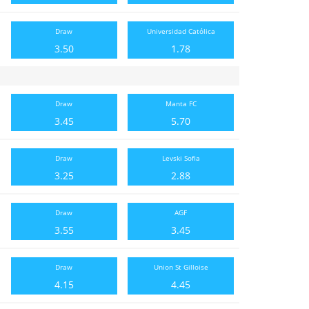
Draw
Universidad Católica
3.50
1.78
Draw
Manta FC
3.45
5.70
Draw
Levski Sofia
3.25
2.88
Draw
AGF
3.55
3.45
Draw
Union St Gilloise
4.15
4.45