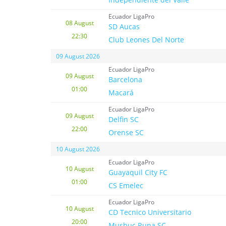
Ecuador LigaPro
08 August
SD Aucas
22:30
Club Leones Del Norte
09 August 2026
Ecuador LigaPro
09 August
Barcelona
01:00
Macará
Ecuador LigaPro
09 August
Delfin SC
22:00
Orense SC
10 August 2026
Ecuador LigaPro
10 August
Guayaquil City FC
01:00
CS Emelec
Ecuador LigaPro
10 August
CD Tecnico Universitario
20:00
Mushuc Runa SC