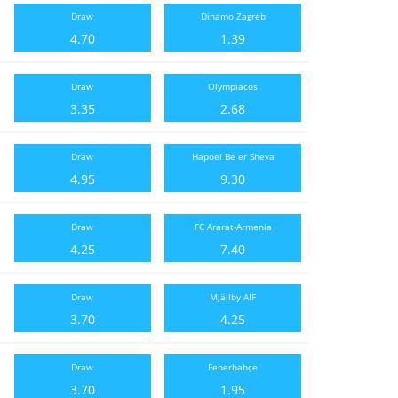
Draw
Dinamo Zagreb
4.70
1.39
Draw
Olympiacos
3.35
2.68
Draw
Hapoel Be er Sheva
4.95
9.30
Draw
FC Ararat-Armenia
4.25
7.40
Draw
Mjällby AIF
3.70
4.25
Draw
Fenerbahçe
3.70
1.95