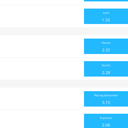
Lyon
1.55
Alaves
2.32
Sevilla
2.28
Racing Santander
3.15
Espanyol
2.08