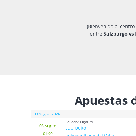
¡Bienvenido al centr
entre
Salzburgo vs
Apuestas 
08 August 2026
Ecuador LigaPro
08 August
LDU Quito
01:00
Independiente del Valle