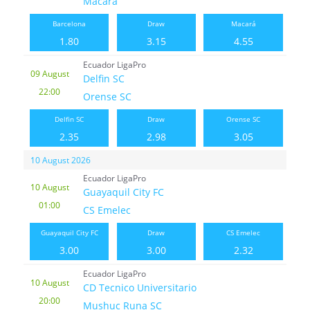
Macará
Barcelona
Draw
Macará
1.80
3.15
4.55
Ecuador LigaPro
09 August
Delfin SC
22:00
Orense SC
Delfin SC
Draw
Orense SC
2.35
2.98
3.05
10 August 2026
Ecuador LigaPro
10 August
Guayaquil City FC
01:00
CS Emelec
Guayaquil City FC
Draw
CS Emelec
3.00
3.00
2.32
Ecuador LigaPro
10 August
CD Tecnico Universitario
20:00
Mushuc Runa SC