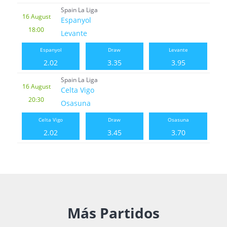
Spain La Liga
16 August
Espanyol
18:00
Levante
Espanyol
Draw
Levante
2.02
3.35
3.95
Spain La Liga
16 August
Celta Vigo
20:30
Osasuna
Celta Vigo
Draw
Osasuna
2.02
3.45
3.70
Más Partidos