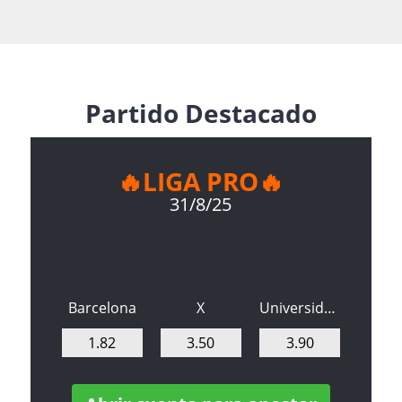
Partido Destacado
🔥LIGA PRO🔥
31/8/25
Barcelona
X
Universidad Catolica
1.82
3.50
3.90