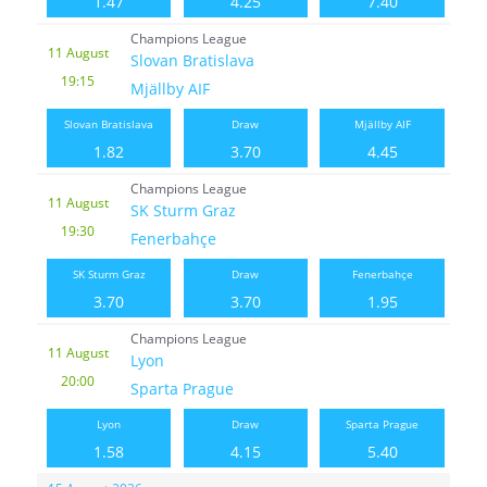
1.47
4.25
7.40
Champions League
11 August
Slovan Bratislava
19:15
Mjällby AIF
Slovan Bratislava
Draw
Mjällby AIF
1.82
3.70
4.45
Champions League
11 August
SK Sturm Graz
19:30
Fenerbahçe
SK Sturm Graz
Draw
Fenerbahçe
3.70
3.70
1.95
Champions League
11 August
Lyon
20:00
Sparta Prague
Lyon
Draw
Sparta Prague
1.58
4.15
5.40