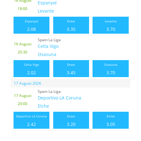
16 August
Espanyol
18:00
Levante
Espanyol
Draw
Levante
2.08
3.35
3.70
Spain La Liga
16 August
Celta Vigo
20:30
Osasuna
Celta Vigo
Draw
Osasuna
2.02
3.45
3.70
17 August 2026
Spain La Liga
17 August
Deportivo LA Coruna
20:00
Elche
Deportivo LA Coruna
Draw
Elche
2.42
3.20
3.05