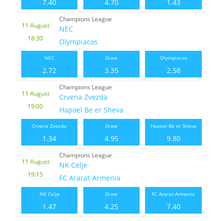
7.40
4.70
1.43
Champions League
11 August
NEC
18:30
Olympiacos
NEC
Draw
Olympiacos
2.72
3.35
2.58
Champions League
11 August
Crvena Zvezda
19:00
Hapoel Be er Sheva
Crvena Zvezda
Draw
Hapoel Be er Sheva
1.34
4.95
9.80
Champions League
11 August
NK Celje
19:15
FC Ararat-Armenia
NK Celje
Draw
FC Ararat-Armenia
1.47
4.25
7.40