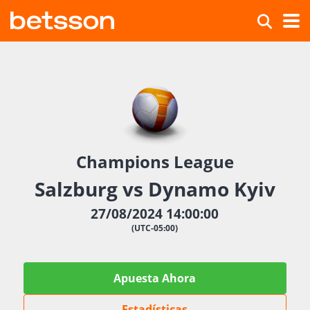
Champions League
Salzburg vs Dynamo Kyiv
27/08/2024 14:00:00
(UTC-05:00)
Apuesta Ahora
Estadísticas