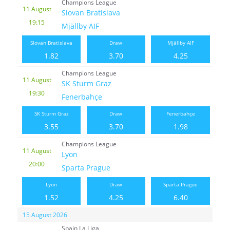
Champions League
11 August
Slovan Bratislava
19:15
Mjällby AIF
Slovan Bratislava
Draw
Mjällby AIF
1.82
3.70
4.25
Champions League
11 August
SK Sturm Graz
19:30
Fenerbahçe
SK Sturm Graz
Draw
Fenerbahçe
3.55
3.70
1.98
Champions League
11 August
Lyon
20:00
Sparta Prague
Lyon
Draw
Sparta Prague
1.52
4.25
6.40
15 August 2026
Spain La Liga