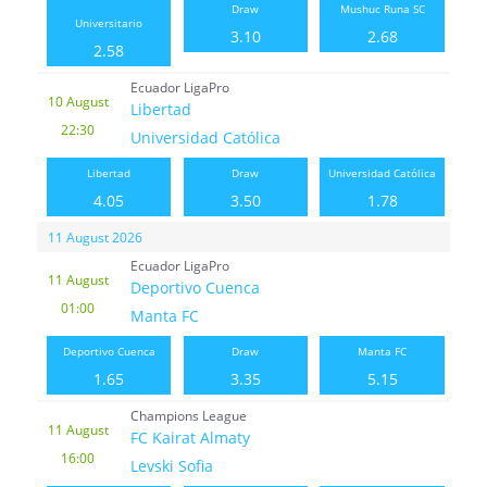
Draw
Mushuc Runa SC
Universitario
3.10
2.68
2.58
Ecuador LigaPro
10 August
Libertad
22:30
Universidad Católica
Libertad
Draw
Universidad Católica
4.05
3.50
1.78
11 August 2026
Ecuador LigaPro
11 August
Deportivo Cuenca
01:00
Manta FC
Deportivo Cuenca
Draw
Manta FC
1.65
3.35
5.15
Champions League
11 August
FC Kairat Almaty
16:00
Levski Sofia