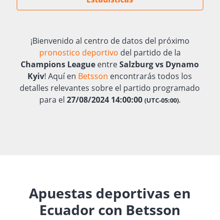
¡Bienvenido al centro de datos del próximo
pronostico deportivo
del partido de la
Champions League
entre
Salzburg vs Dynamo
Kyiv
! Aquí en
Betsson
encontrarás todos los
detalles relevantes sobre el partido programado
para el
27/08/2024 14:00:00
.
(UTC-05:00)
Apuestas deportivas en
Ecuador con Betsson