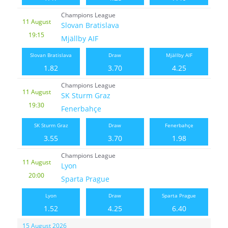
Champions League
11 August
Slovan Bratislava
19:15
Mjällby AIF
Slovan Bratislava
Draw
Mjällby AIF
1.82
3.70
4.25
Champions League
11 August
SK Sturm Graz
19:30
Fenerbahçe
SK Sturm Graz
Draw
Fenerbahçe
3.55
3.70
1.98
Champions League
11 August
Lyon
20:00
Sparta Prague
Lyon
Draw
Sparta Prague
1.52
4.25
6.40
15 August 2026