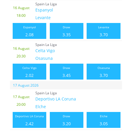
Spain La Liga
16 August
Espanyol
18:00
Levante
Espanyol
Draw
Levante
2.08
3.35
3.70
Spain La Liga
16 August
Celta Vigo
20:30
Osasuna
Celta Vigo
Draw
Osasuna
2.02
3.45
3.70
17 August 2026
Spain La Liga
17 August
Deportivo LA Coruna
20:00
Elche
Deportivo LA Coruna
Draw
Elche
2.42
3.20
3.05