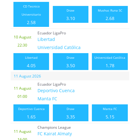
CD Tecnico
Draw
Mushuc Runa SC
Universitario
3.10
2.68
2.58
Ecuador LigaPro
10 August
Libertad
22:30
Universidad Católica
Libertad
Draw
Universidad Católica
4.05
3.50
1.78
11 August 2026
Ecuador LigaPro
11 August
Deportivo Cuenca
01:00
Manta FC
Deportivo Cuenca
Draw
Manta FC
1.65
3.35
5.15
Champions League
11 August
FC Kairat Almaty
16:00