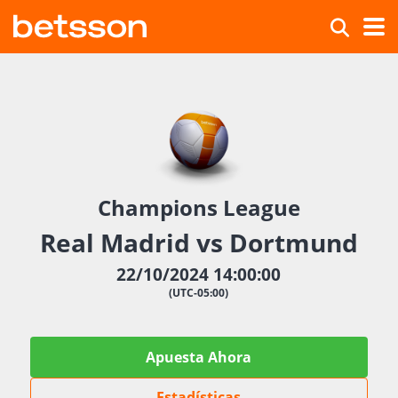
Champions League
Real Madrid vs Dortmund
22/10/2024 14:00:00
(UTC-05:00)
Apuesta Ahora
Estadísticas