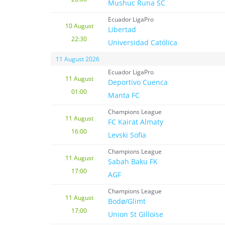
Mushuc Runa SC
Ecuador LigaPro
10 August
Libertad
22:30
Universidad Católica
11 August 2026
Ecuador LigaPro
11 August
Deportivo Cuenca
01:00
Manta FC
Champions League
11 August
FC Kairat Almaty
16:00
Levski Sofia
Champions League
11 August
Sabah Baku FK
17:00
AGF
Champions League
11 August
Bodø/Glimt
17:00
Union St Gilloise