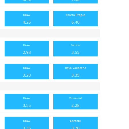
Draw
Sparta Prague
4.25
6.40
Draw
Getafe
2.98
3.55
Draw
Rayo Vallecano
3.20
3.35
Draw
Villarreal
3.55
2.28
Draw
Levante
3.35
3.70