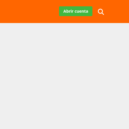
Abrir cuenta