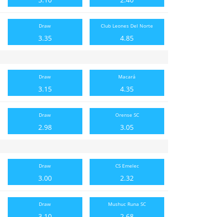
Draw
Club Leones Del Norte
3.35
4.85
Draw
Macará
3.15
4.35
Draw
Orense SC
2.98
3.05
Draw
CS Emelec
3.00
2.32
Draw
Mushuc Runa SC
3.10
2.68