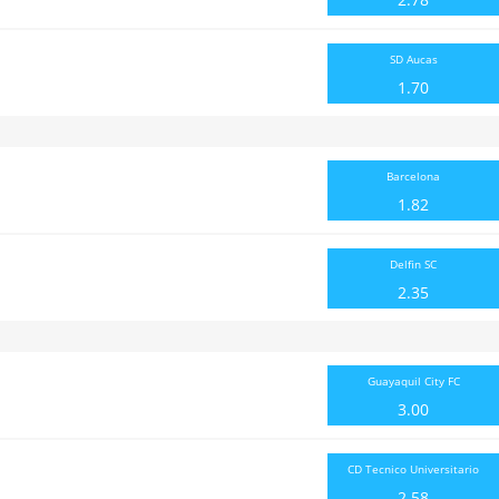
SD Aucas
1.70
Barcelona
1.82
Delfin SC
2.35
Guayaquil City FC
3.00
CD Tecnico Universitario
2.58