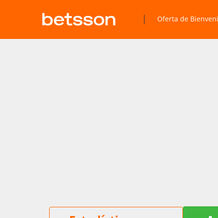
Oferta de Bienven