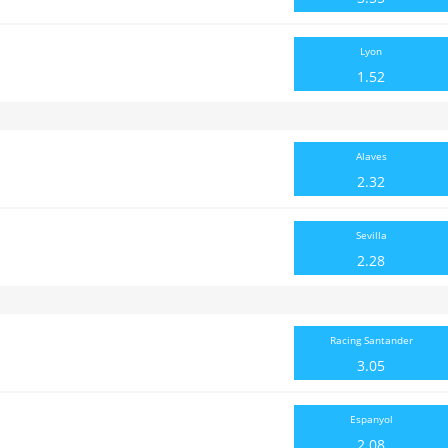
Lyon
1.52
Alaves
2.32
Sevilla
2.28
Racing Santander
3.05
Espanyol
2.08