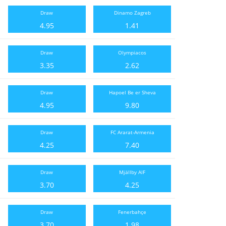
Draw
Dinamo Zagreb
4.95
1.41
Draw
Olympiacos
3.35
2.62
Draw
Hapoel Be er Sheva
4.95
9.80
Draw
FC Ararat-Armenia
4.25
7.40
Draw
Mjällby AIF
3.70
4.25
Draw
Fenerbahçe
3.70
1.98