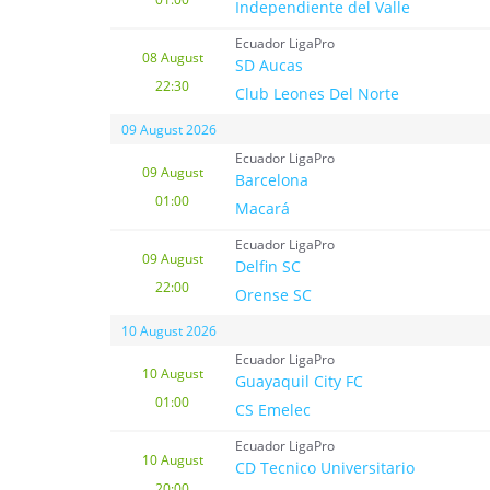
Independiente del Valle
Ecuador LigaPro
08 August
SD Aucas
22:30
Club Leones Del Norte
09 August 2026
Ecuador LigaPro
09 August
Barcelona
01:00
Macará
Ecuador LigaPro
09 August
Delfin SC
22:00
Orense SC
10 August 2026
Ecuador LigaPro
10 August
Guayaquil City FC
01:00
CS Emelec
Ecuador LigaPro
10 August
CD Tecnico Universitario
20:00