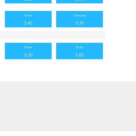
Draw
Osasuna
3.45
3.70
Draw
Elche
3.20
3.05