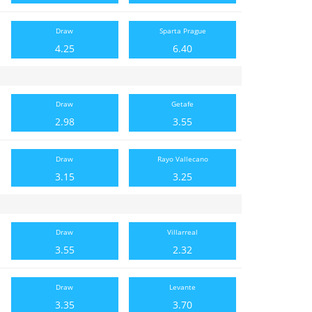
Draw
Sparta Prague
4.25
6.40
Draw
Getafe
2.98
3.55
Draw
Rayo Vallecano
3.15
3.25
Draw
Villarreal
3.55
2.32
Draw
Levante
3.35
3.70