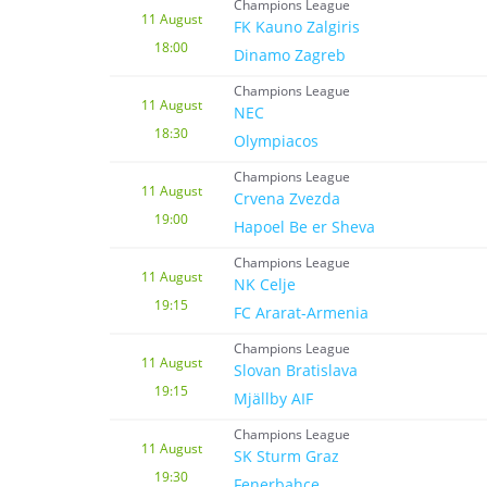
Champions League
11 August
FK Kauno Zalgiris
18:00
Dinamo Zagreb
Champions League
11 August
NEC
18:30
Olympiacos
Champions League
11 August
Crvena Zvezda
19:00
Hapoel Be er Sheva
Champions League
11 August
NK Celje
19:15
FC Ararat-Armenia
Champions League
11 August
Slovan Bratislava
19:15
Mjällby AIF
Champions League
11 August
SK Sturm Graz
19:30
Fenerbahçe