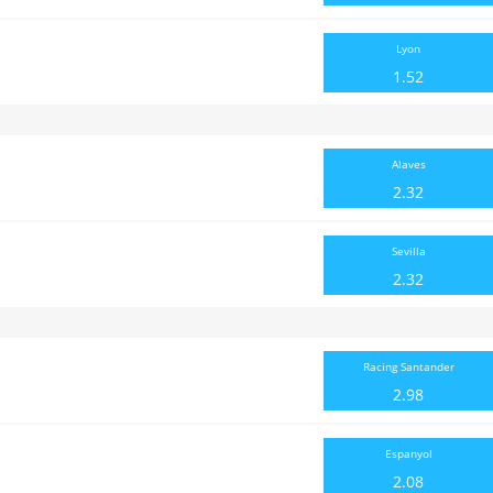
Lyon
1.52
Alaves
2.32
Sevilla
2.32
Racing Santander
2.98
Espanyol
2.08