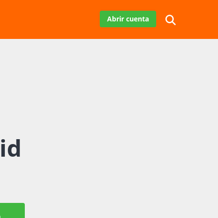
Abrir cuenta
id
a