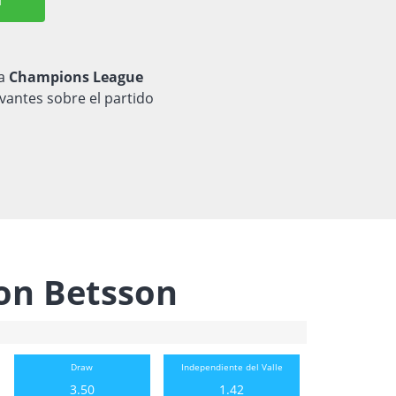
la
Champions League
vantes sobre el partido
on Betsson
Draw
Independiente del Valle
3.50
1.42