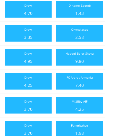
Draw
Dinamo Zagreb
4.70
1.43
Draw
Olympiacos
3.35
2.58
Draw
Hapoel Be er Sheva
4.95
9.80
Draw
FC Ararat-Armenia
4.25
7.40
Draw
Mjällby AIF
3.70
4.25
Draw
Fenerbahçe
3.70
1.98