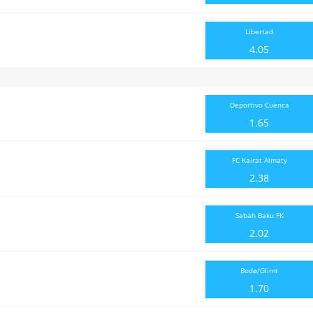
Libertad
4.05
Deportivo Cuenca
1.65
FC Kairat Almaty
2.38
Sabah Baku FK
2.02
Bodø/Glimt
1.70