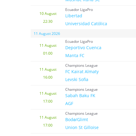
Ecuador LigaPro
10 August
Libertad
22:30
Universidad Católica
11 August 2026
Ecuador LigaPro
11 August
Deportivo Cuenca
01:00
Manta FC
Champions League
11 August
FC Kairat Almaty
16:00
Levski Sofia
Champions League
11 August
Sabah Baku FK
17:00
AGF
Champions League
11 August
Bodø/Glimt
17:00
Union St Gilloise