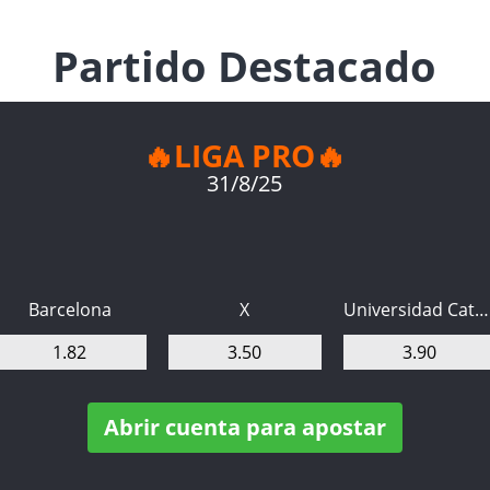
Partido Destacado
🔥LIGA PRO🔥
31/8/25
Barcelona
X
Universidad Catolica
1.82
3.50
3.90
Abrir cuenta para apostar