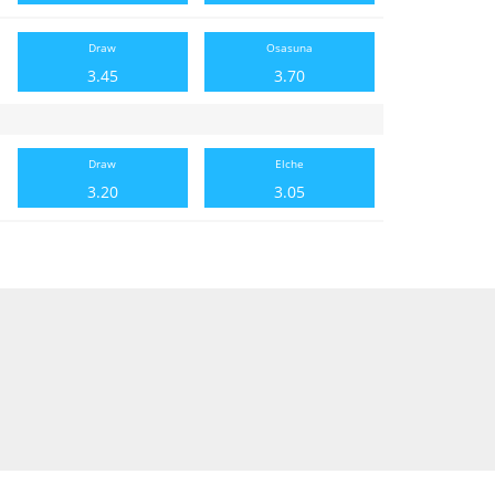
Draw
Osasuna
3.45
3.70
Draw
Elche
3.20
3.05