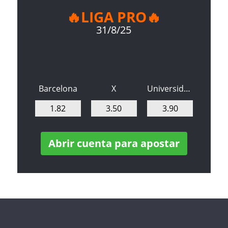
🔥LIGA PRO🔥
31/8/25
Barcelona
X
Universidad Catolica
1.82
3.50
3.90
Abrir cuenta para apostar