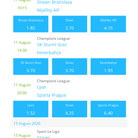
Slovan Bratislava
19:15
Mjällby AIF
Slovan Bratislava
Draw
Mjällby AIF
1.85
3.70
4.15
Champions League
11 August
SK Sturm Graz
19:30
Fenerbahçe
SK Sturm Graz
Draw
Fenerbahçe
3.70
3.70
1.95
Champions League
11 August
Lyon
20:00
Sparta Prague
Lyon
Draw
Sparta Prague
1.52
4.25
6.40
15 August 2026
Spain La Liga
15 August
Alaves