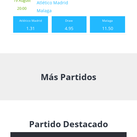
19 August
Atlético Madrid
20:00
Malaga
Atlético Madrid
Draw
Malaga
1.31
4.95
11.50
Más Partidos
Partido Destacado