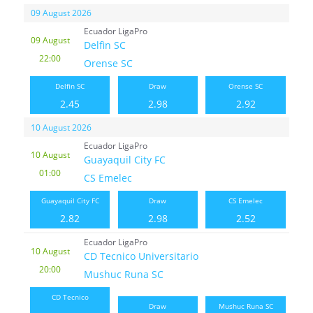
09 August 2026
Ecuador LigaPro
09 August
Delfin SC
22:00
Orense SC
Delfin SC
Draw
Orense SC
2.45
2.98
2.92
10 August 2026
Ecuador LigaPro
10 August
Guayaquil City FC
01:00
CS Emelec
Guayaquil City FC
Draw
CS Emelec
2.82
2.98
2.52
Ecuador LigaPro
10 August
CD Tecnico Universitario
20:00
Mushuc Runa SC
CD Tecnico
Draw
Mushuc Runa SC