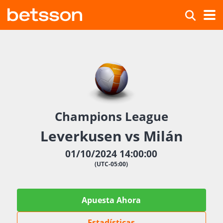
Champions League
Leverkusen vs Milán
01/10/2024 14:00:00
(UTC-05:00)
Apuesta Ahora
Estadísticas