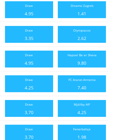
Draw
Dinamo Zagreb
4.95
1.41
Draw
Olympiacos
3.35
2.62
Draw
Hapoel Be er Sheva
4.95
9.80
Draw
FC Ararat-Armenia
4.25
7.40
Draw
Mjällby AIF
3.70
4.25
Draw
Fenerbahçe
3.70
1.98