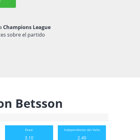
la
Champions League
es sobre el partido
on Betsson
Draw
Independiente del Valle
3.10
2.40