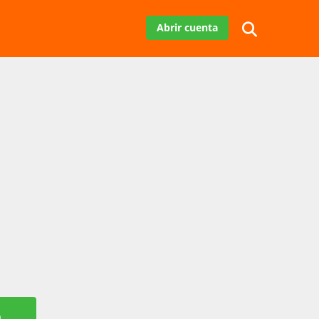
Abrir cuenta
a