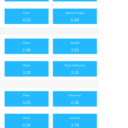
Draw
Sparta Prague
4.25
6.40
Draw
Getafe
2.98
3.55
Draw
Rayo Vallecano
3.20
3.35
Draw
Villarreal
3.55
2.28
Draw
Levante
3.35
3.70