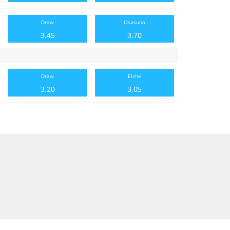
Draw
Osasuna
3.45
3.70
Draw
Elche
3.20
3.05