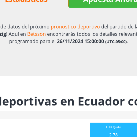
o de datos del próximo
pronostico deportivo
del partido de 
zig
! Aquí en
Betsson
encontrarás todos los detalles relevant
programado para el
26/11/2024 15:00:00
.
(UTC-05:00)
deportivas en Ecuador c
LDU Quito
2.78