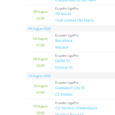
Ecuador LigaPro
08 August
SD Aucas
22:30
Club Leones Del Norte
09 August 2026
Ecuador LigaPro
09 August
Barcelona
01:00
Macará
Ecuador LigaPro
09 August
Delfin SC
22:00
Orense SC
10 August 2026
Ecuador LigaPro
10 August
Guayaquil City FC
01:00
CS Emelec
Ecuador LigaPro
10 August
CD Tecnico Universitario
20:00
Mushuc Runa SC