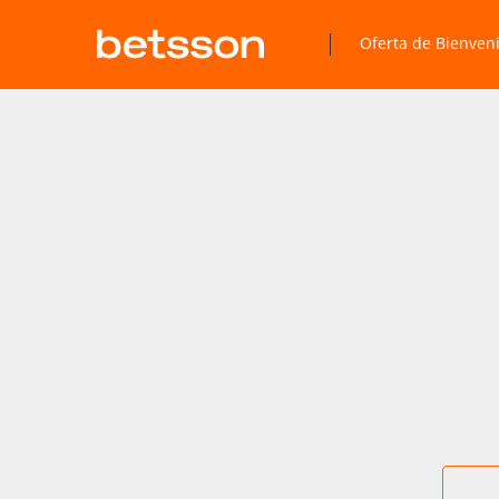
Oferta de Bienven