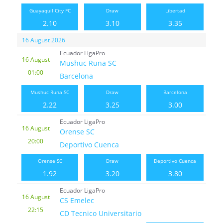
Guayaquil City FC
Draw
Libertad
2.10
3.10
3.35
16 August 2026
Ecuador LigaPro
16 August
Mushuc Runa SC
01:00
Barcelona
Mushuc Runa SC
Draw
Barcelona
2.22
3.25
3.00
Ecuador LigaPro
16 August
Orense SC
20:00
Deportivo Cuenca
Orense SC
Draw
Deportivo Cuenca
1.92
3.20
3.80
Ecuador LigaPro
16 August
CS Emelec
22:15
CD Tecnico Universitario