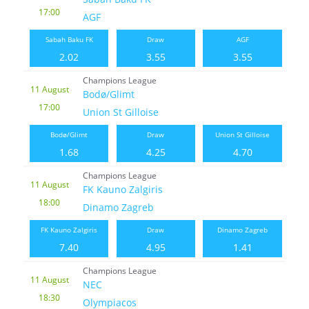
17:00
AGF
Sabah Baku FK
Draw
AGF
2.02
3.55
3.55
Champions League
11 August
Bodø/Glimt
17:00
Union St Gilloise
Bodø/Glimt
Draw
Union St Gilloise
1.68
4.25
4.70
Champions League
11 August
FK Kauno Zalgiris
18:00
Dinamo Zagreb
FK Kauno Zalgiris
Draw
Dinamo Zagreb
7.40
4.95
1.41
Champions League
11 August
NEC
18:30
Olympiacos