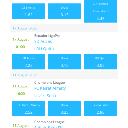
CD Tecnico
CS Emelec
Draw
Universitario
1.82
3.15
4.45
17 August 2026
Ecuador LigaPro
17 August
SD Aucas
01:00
LDU Quito
SD Aucas
Draw
LDU Quito
2.22
3.15
3.05
11 August 2026
Champions League
11 August
FC Kairat Almaty
16:00
Levski Sofia
FC Kairat Almaty
Draw
Levski Sofia
2.52
3.25
2.88
Champions League
11 August
Sabah Baku FK