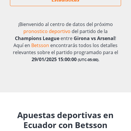
¡Bienvenido al centro de datos del próximo
pronostico deportivo
del partido de la
Champions League
entre
Girona vs Arsenal
!
Aquí en
Betsson
encontrarás todos los detalles
relevantes sobre el partido programado para el
29/01/2025 15:00:00
.
(UTC-05:00)
Apuestas deportivas en
Ecuador con Betsson