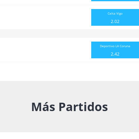
Celta Vigo
2.02
Deportivo LA Coruna
2.42
Más Partidos