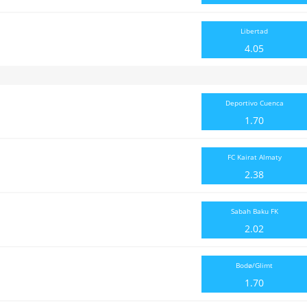
Libertad
4.05
Deportivo Cuenca
1.70
FC Kairat Almaty
2.38
Sabah Baku FK
2.02
Bodø/Glimt
1.70