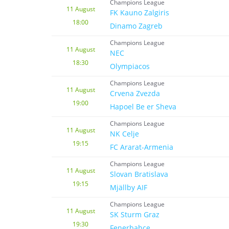
Champions League
11 August
FK Kauno Zalgiris
18:00
Dinamo Zagreb
Champions League
11 August
NEC
18:30
Olympiacos
Champions League
11 August
Crvena Zvezda
19:00
Hapoel Be er Sheva
Champions League
11 August
NK Celje
19:15
FC Ararat-Armenia
Champions League
11 August
Slovan Bratislava
19:15
Mjällby AIF
Champions League
11 August
SK Sturm Graz
19:30
Fenerbahçe