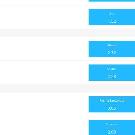
Lyon
1.52
Alaves
2.32
Sevilla
2.28
Racing Santander
3.05
Espanyol
2.08