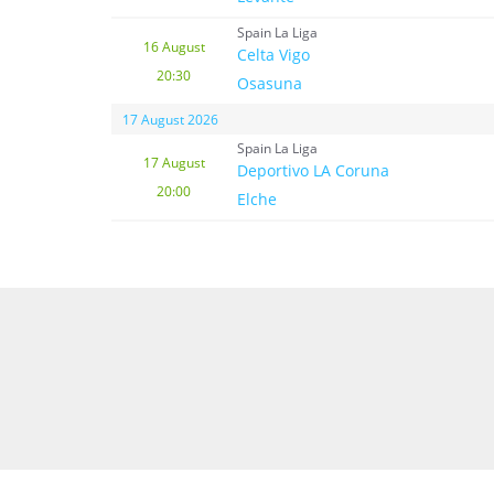
Spain La Liga
16 August
Celta Vigo
20:30
Osasuna
17 August 2026
Spain La Liga
17 August
Deportivo LA Coruna
20:00
Elche