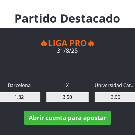
Partido Destacado
🔥LIGA PRO🔥
31/8/25
Barcelona
X
Universidad Catolica
1.82
3.50
3.90
Abrir cuenta para apostar