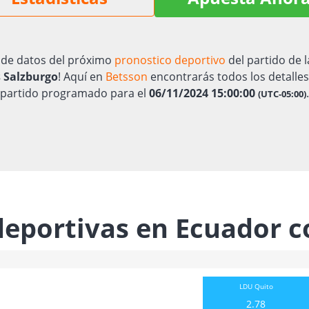
o de datos del próximo
pronostico deportivo
del partido de 
 Salzburgo
! Aquí en
Betsson
encontrarás todos los detalles
partido programado para el
06/11/2024 15:00:00
.
(UTC-05:00)
deportivas en Ecuador c
LDU Quito
2.78