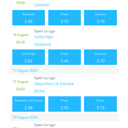
18:00
Levante
Espanyol
Draw
Levante
2.08
3.35
3.70
Spain La Liga
16 August
Celta Vigo
20:30
Osasuna
Celta Vigo
Draw
Osasuna
2.02
3.45
3.70
17 August 2026
Spain La Liga
17 August
Deportivo LA Coruna
20:00
Elche
Deportivo LA Coruna
Draw
Elche
2.48
3.05
3.15
19 August 2026
Spain La Liga