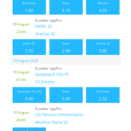
Barcelona
Draw
Macará
1.82
3.15
4.35
Ecuador LigaPro
09 August
Delfin SC
22:00
Orense SC
Delfin SC
Draw
Orense SC
2.35
2.98
3.05
10 August 2026
Ecuador LigaPro
10 August
Guayaquil City FC
01:00
CS Emelec
Guayaquil City FC
Draw
CS Emelec
3.00
3.00
2.32
Ecuador LigaPro
10 August
CD Tecnico Universitario
20:00
Mushuc Runa SC