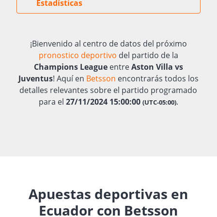
Estadísticas
¡Bienvenido al centro de datos del próximo
pronostico deportivo
del partido de la
Champions League
entre
Aston Villa vs
Juventus
! Aquí en
Betsson
encontrarás todos los
detalles relevantes sobre el partido programado
para el
27/11/2024 15:00:00
.
(UTC-05:00)
Apuestas deportivas en
Ecuador con Betsson