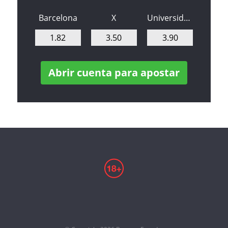
Barcelona
X
Universidad Catolica
1.82
3.50
3.90
Abrir cuenta para apostar