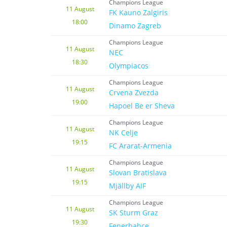
Champions League
11 August
FK Kauno Zalgiris
18:00
Dinamo Zagreb
Champions League
11 August
NEC
18:30
Olympiacos
Champions League
11 August
Crvena Zvezda
19:00
Hapoel Be er Sheva
Champions League
11 August
NK Celje
19:15
FC Ararat-Armenia
Champions League
11 August
Slovan Bratislava
19:15
Mjällby AIF
Champions League
11 August
SK Sturm Graz
19:30
Fenerbahçe