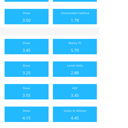
Draw
Universidad Católica
3.50
1.78
Draw
Manta FC
3.45
5.70
Draw
Levski Sofia
3.25
2.88
Draw
AGF
3.55
3.45
Draw
Union St Gilloise
4.15
4.45