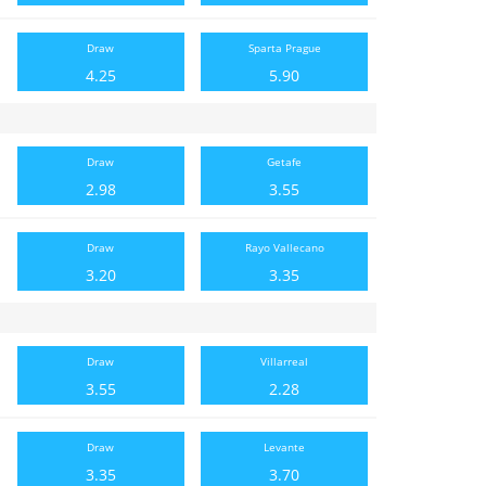
Draw
Sparta Prague
4.25
5.90
Draw
Getafe
2.98
3.55
Draw
Rayo Vallecano
3.20
3.35
Draw
Villarreal
3.55
2.28
Draw
Levante
3.35
3.70