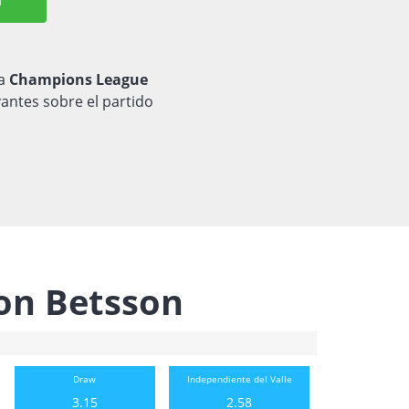
la
Champions League
vantes sobre el partido
on Betsson
Draw
Independiente del Valle
3.15
2.58