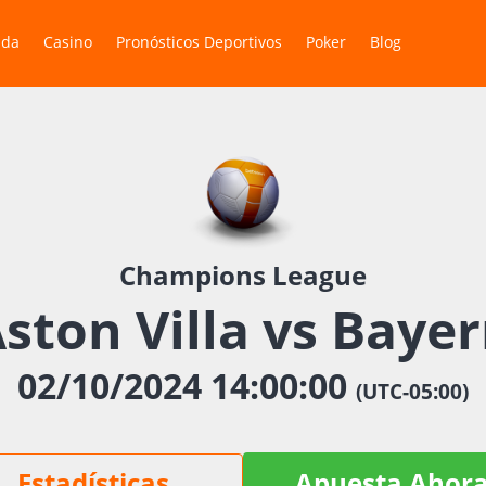
ida
Casino
Pronósticos Deportivos
Poker
Blog
Champions League
ston Villa vs Baye
02/10/2024 14:00:00
(UTC-05:00)
Estadísticas
Apuesta Ahor