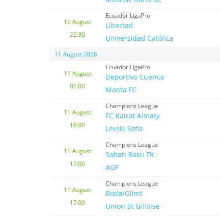
Ecuador LigaPro
10 August
Libertad
22:30
Universidad Católica
11 August 2026
Ecuador LigaPro
11 August
Deportivo Cuenca
01:00
Manta FC
Champions League
11 August
FC Kairat Almaty
16:00
Levski Sofia
Champions League
11 August
Sabah Baku FK
17:00
AGF
Champions League
11 August
Bodø/Glimt
17:00
Union St Gilloise