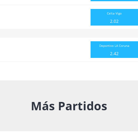
Celta Vigo
2.02
Deportivo LA Coruna
2.42
Más Partidos